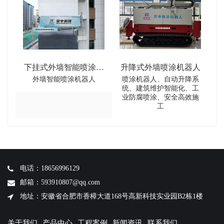
下挂式外墙智能喷涂机
升降式外墙喷涂机器人
外墙智能喷涂机器人
喷涂机器人、自动升降系
器人
统、建筑维护智能化、工
业防腐喷涂、安全高效施
工
电话：18656996129
邮箱：593910807@qq.com
地址：安徽省合肥市香樟大道168号高新科技实业园B2栋1楼
关于我们
产品中心
工程案例
新闻资讯
联系我们