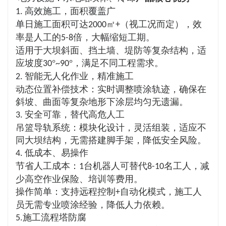
高效施工，面积覆盖广
1.
单日施工面积可达
㎡
（视工况而定），效
2000
+
率是人工的
倍，大幅缩短工期。
5-8
适用于大坝斜面、挡土墙、堤防等复杂结构，适
应坡度
°
°，满足不同工程需求。
30
~90
智能无人化作业，精准施工
2.
动态位置补偿技术：实时调整喷涂轨迹，确保在
斜坡、曲面等复杂地形下涂层均匀无遗漏。
安全可靠，替代高危人工
3.
吊篮导轨系统：模块化设计，灵活组装，适应不
同大坝结构，无需搭建脚手架，降低安全风险。
低成本、易操作
4.
节省人工成本：
台机器人可替代
名工人，减
1
8-10
少高空作业保险、培训等费用。
操作简单：支持远程控制
自动化模式，施工人
+
员无需专业喷涂经验，降低人力依赖。
施工流程
塔防腐
5.