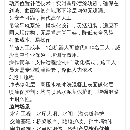
动态位置补偿技术：实时调整喷涂轨迹，确保在
斜坡、曲面等复杂地形下涂层均匀无遗漏。
安全可靠，替代高危人工
3.
吊篮导轨系统：模块化设计，灵活组装，适应不
同大坝结构，无需搭建脚手架，降低安全风险。
低成本、易操作
4.
节省人工成本：
台机器人可替代
名工人，减
1
8-10
少高空作业保险、培训等费用。
操作简单：支持远程控制
自动化模式，施工人
+
员无需专业喷涂经验，降低人力依赖。
施工流程
5.
冲洗碳化层：高压水枪冲洗混凝土表面碳化层
喷涂保护剂：均匀喷涂水泥基保护剂，增强混凝
土耐久性。
适用场景
水利工程：水库大坝、水闸、溢洪道养护
交通基建：桥梁墩台、隧道护坡、挡土墙维护
电力设施：水电站坝体、冷却
产品核心优势