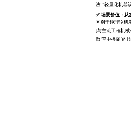
法”“轻量化机器设
✅
场景价值：从
区别于纯理论研
[与主流工程机械
做‘空中楼阁’的